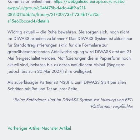
Kommission entnehmen:
https://webgate.ec.europa.eu/circabc-
ewpp/ui/group/c04f478b-d4dc-44f9-a211-
087c01165b2c/library/21700773-d173-4b17-a70c-
a15e60bccad4/details
Wichtig aktuell – die Ruhe bewahren. Sie sorgen sich, noch nicht
im DIWASS arbeiten zu können? Das DIWASS System ist aktuell nur
für Standortregistrierungen aktiv, für die Formulare zur
grenzüberschreitenden Abfallverbringung wird DIWASS erst am 21.
Mai freigeschaltet werden. Notifizierungen die in Papierform noch
aktuell sind, behalten bis zu deren natürlichem Ablauf (längstens
jedoch bis zum 20.Mai 2027!) ihre Gültigkeit.
Als zuverlässiger Partner ist NSUITE zum DIWASS Start bei allen
Schritten mit Rat und Tat an Ihrer Seite.
*Reine Beförderer sind im DIWASS System zur Nutzung von EFTI
Plattformen verpflichtet
Vorheriger Artikel
Nächster Artikel